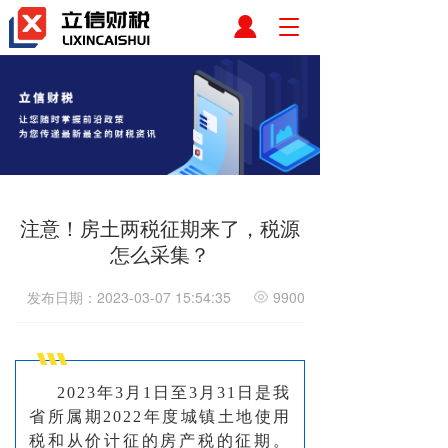
T
o
g
g
l
e
n
a
v
i
注意！房土两税征期来了，税源
g
a
怎么采集？
t
i
发布日期：2023-03-07 15:54:35
9900
o
n
2023年3月1日至3月31日是我
省所属期2022年度城镇土地使用
税和从价计征的房产税的征期。