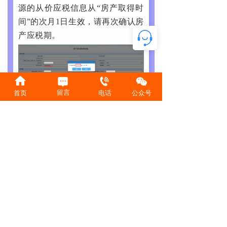
源的从价应税信息从“房产取得时
间”的次月1日生效，请再次确认房
产应税期。
留言
首页
电话
公众号
图3-8 房产税税源采集提交界面
3、
修改/删除税源信息
当税源信息发生变化或采集错
误时，可通过变更房产税源信息
进行修改。若税源采集表已提
交，则需根据申报表状态来进行
申报错误更正。
在房产税税源采集页面（图3-
1）中，点击需修改的房源左侧“操