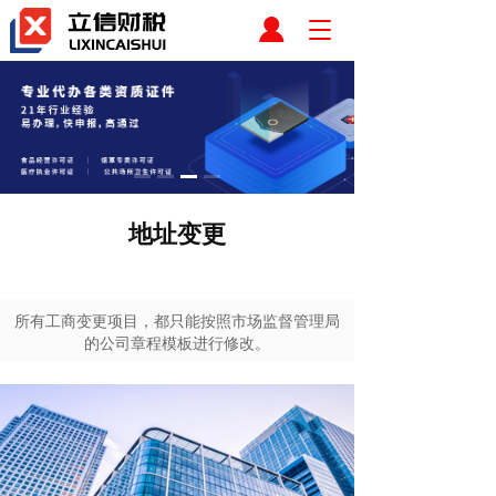
T
o
g
g
l
e
n
a
v
地址变更
i
g
a
t
i
所有工商变更项目，都只能按照市场监督管理局
o
的公司章程模板进行修改。
n