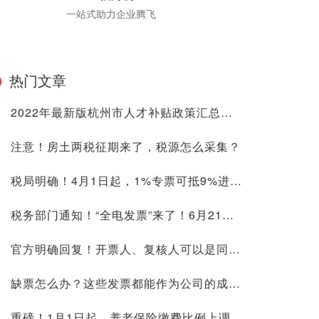
一站式助力企业腾飞
热门文章
2022年最新版杭州市人才补贴政策汇总！附最全人才分类标准，抓紧申领你的补贴！
注意！房土两税征期来了，税源怎么采集？
税局明确！4月1日起，1%专票可抵9%进项！这6种普票也能抵扣进项税！
税务部门通知！“全电发票”来了！6月21日正式执行！
​官方明确回复！开票人、复核人可以是同一个人吗？ 开票人能写管理员吗？
缺票怎么办？这些发票都能作为公司的成本票！
重磅！1月1日起，养老保险缴费比例上调至16%（原14%）