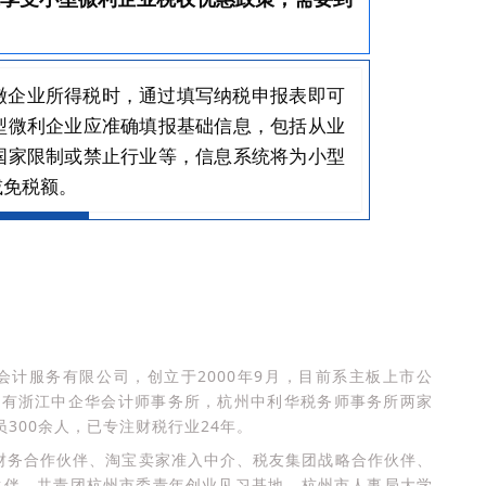
缴企业所得税时，通过填写纳税申报表即可
型微利企业应准确填报基础信息，包括从业
国家限制或禁止行业等，信息系统将为小型
减免税额。
计服务有限公司，创立于2000年9月，目前系主板上市公
公司拥有浙江中企华会计师事务所，杭州中利华税务师事务所两家
300余人，已专注财税行业24年。
方财务合作伙伴、淘宝卖家准入中介、税友集团战略合作伙伴、
伙伴、共青团杭州市委青年创业见习基地、杭州市人事局大学