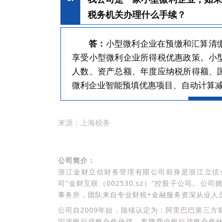
税务机关办理什么手续？
小型微利企业在预缴和汇算清
答：
享受小型微利企业所得税优惠政策。小
人数、资产总额、年度应纳税所得额、
微利企业智能预填优惠项目、自动计算
来源：上海税务
公司简介：
浙江金财立信财务管理有限公司前身是浙江立信会
司“金财互联（002530.sz）”控股子公司。
事务所，团队来自专业财税+金融服务资深从业人员
公司自2009年始，陆续认定为：阿里巴巴第三
宁波银行战略合作伙伴、泰隆商业银行战略合作