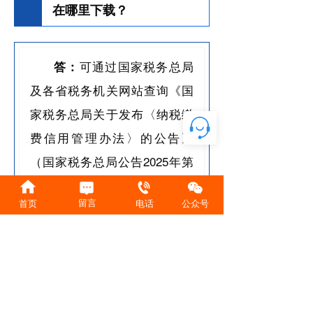
在哪里下载？
可通过国家税务总局
答：
及各省税务机关网站查询《国
家税务总局关于发布〈纳税缴
费信用管理办法〉的公告》
（国家税务总局公告2025年第
12号）附件下载《纳税缴费信
留言
首页
电话
公众号
用复评（
核
）申请表》。
来源：上海税务