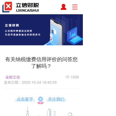
T
o
g
g
l
e
n
a
v
i
有关纳税缴费信用评价的问答您
g
a
了解吗？
t
i
金财立信
1539
o
发布日期：2025-10-24 16:42:00
n
点击蓝字
关注我们