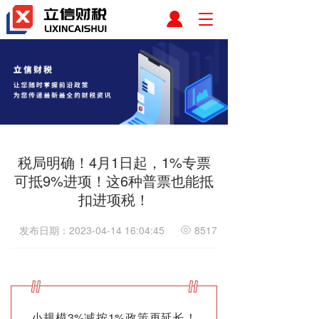
T
o
g
g
l
e
n
a
v
i
税局明确！4月1日起，1%专票
g
a
可抵9%进项！这6种普票也能抵
t
扣进项税！
i
o
发布日期：2023-04-14 16:04:45
8517
n
小规模3%减按1%政策再延长！