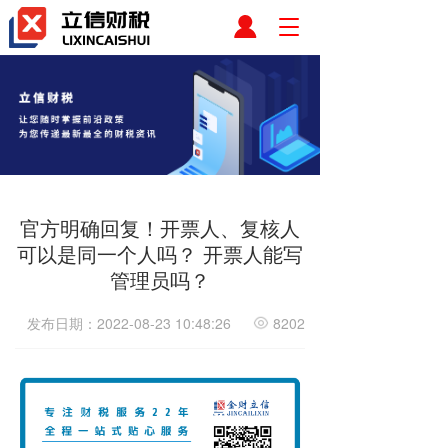
T
o
g
g
l
e
n
a
v
i
​官方明确回复！开票人、复核人
g
a
可以是同一个人吗？ 开票人能写
t
管理员吗？
i
o
发布日期：2022-08-23 10:48:26
8202
n