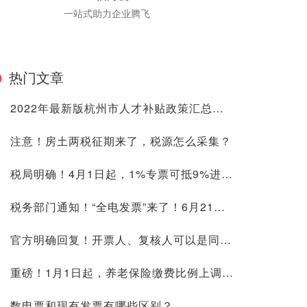
一站式助力企业腾飞
热门文章
2022年最新版杭州市人才补贴政策汇总！附最全人才分类标准，抓紧申领你的补贴！
注意！房土两税征期来了，税源怎么采集？
税局明确！4月1日起，1%专票可抵9%进项！这6种普票也能抵扣进项税！
税务部门通知！“全电发票”来了！6月21日正式执行！
​官方明确回复！开票人、复核人可以是同一个人吗？ 开票人能写管理员吗？
重磅！1月1日起，养老保险缴费比例上调至16%（原14%）
数电票和现有发票有哪些区别？