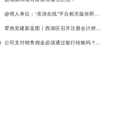
@用人单位：“亲清在线”平台相关版块即将迁移，社保业务请至浙江政务服务网办理！
擘画党建新蓝图丨西湖区召开注册会计师资产评估行业党委成立大会
0
公司支付销售佣金必须通过银行转账吗？现金支付是否可以税前扣除？15个涉及佣金的税务问题，这下清晰了！