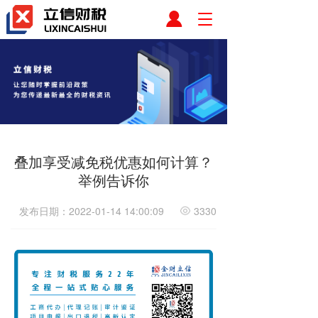
T
o
g
g
l
e
n
a
v
i
叠加享受减免税优惠如何计算？
g
a
举例告诉你
t
i
发布日期：2022-01-14 14:00:09
3330
o
n