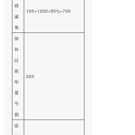
得
100+1200×50%=700
减
免
弥
补
以
前
200
年
度
亏
损
应