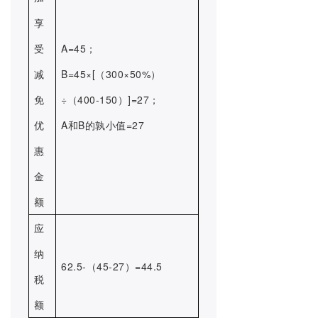
享
受
A=45；
减
B=45×[（300×50%）
免
÷（400-150）]=27；
优
A和B的孰小值=27
惠
金
额
应
纳
62.5-（45-27）=44.5
税
额