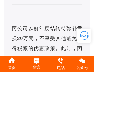
丙公司以前年度结转待弥补亏
损20万元，不享受其他减免所
得税额的优惠政策。此时，丙
公司享受项目所得减半优惠政
策、小型微利企业所得税优惠
留言
首页
电话
公众号
政策时，有2种处理方式，计
算结果如下：
先选择享受项目所得减半优
享受小型微利企业所得税优
项
惠政策，再享受小型微利企
惠政策，但不享受项目所得