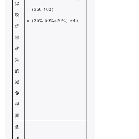
得
+（250-100）
税
×（25%-50%×20%）=45
优
惠
政
策
的
减
免
税
额
叠
加