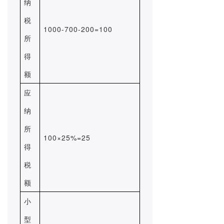
纳
税
1000-700-200=100
所
得
额
应
纳
所
100×25%=25
得
税
额
小
型