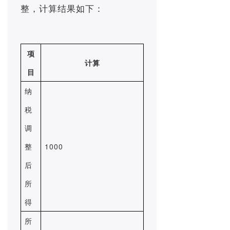
整，计算结果如下：
项
计算
目
纳
税
调
整
1000
后
所
得
所