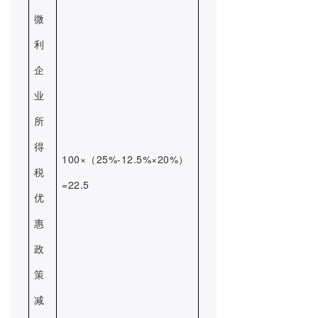
微
利
企
业
所
得
100×（25%-12.5%×20%）
税
=22.5
优
惠
政
策
减