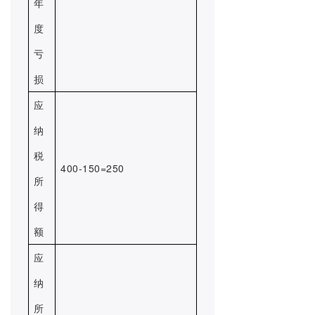
年
度
亏
损
应
纳
税
400-150=250
所
得
额
应
纳
所