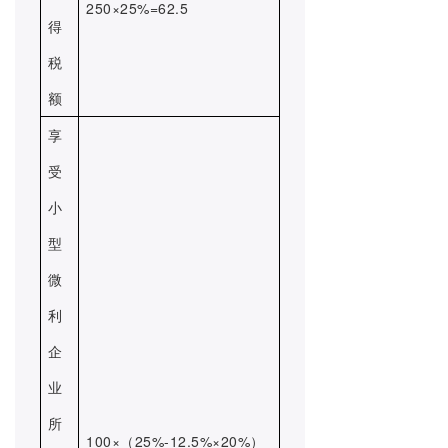
250×25%=62.5
得
税
额
享
受
小
型
微
利
企
业
所
100×（25%-12.5%×20%）