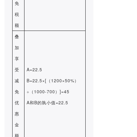
免
税
额
叠
加
享
受
A=22.5
减
B=22.5×[（1200×50%）
免
÷（1000-700）]=45
优
A和B的孰小值=22.5
惠
金
额