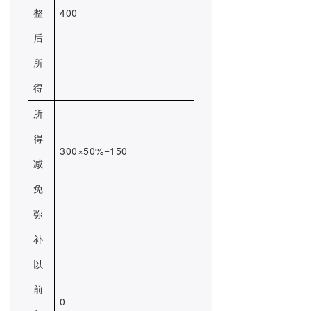
整
400
后
所
得
所
得
300×50%=150
减
免
弥
补
以
前
0