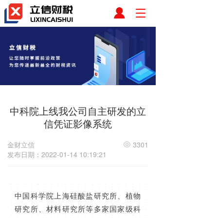
T
o
g
g
l
e
n
a
v
i
中科院上线我公司自主研发的立
g
a
信凭证影像系统
t
i
金财立信
3301
o
发布日期：2022-01-14 10:19:21
n
中国科学院上海硅酸盐研究所、植物
研究所、材料研究所等多家国家级科