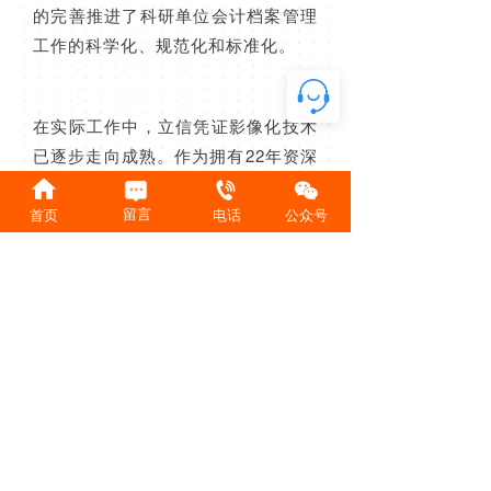
的完善推进了科研单位会计档案管理
工作的科学化、规范化和标准化。
在实际工作中，立信凭证影像化技术
已逐步走向成熟。作为拥有22年资深
经验的财税服务公司，我们拥有专业
的研发团队与财务会计团队，秉持着
留言
首页
电话
公众号
不断学习、不断进步的宗旨，我们也
欢迎广大师生、科研人员在使用过程
中为我们的服务提供宝贵的意见，我
们会逐步地完善系统，为大家提供最
优质的服务。
JINCAILIXIN