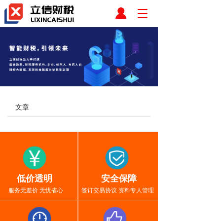
T
o
g
g
l
e
n
a
v
i
文章
g
a
t
i
o
n
低价透明
安全保障
服务无差价 无忧省心
签订交易协议 资料专人管理